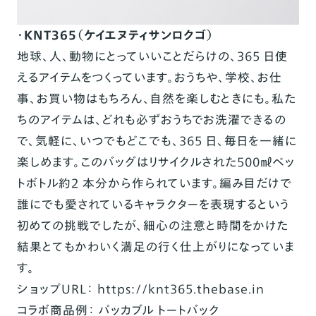
・
KNT365
（ケイエヌティサンロクゴ）
地球、人、動物にとっていいことだらけの、
365
日使
えるアイテムをつくっています。おうちや、学校、
お仕
事、お買い物はもちろん、自然を楽しむときにも。私た
ちのアイテムは、どれも必ずおうちでお洗濯
できるの
で、気軽に、いつでもどこでも、
365
日、毎日を一緒に
楽しめます。このバッグはリサイクルさ
れた
500
㎖
ペッ
トボトル約
2
本分から作られています。編み目だけで
誰にでも愛されているキャラクター
を表現するという
初めての挑戦でしたが、細心の注意と時間をかけた
結果とてもかわいく満足の行く仕上
がりになっていま
す。
ショップ
URL
：
https://knt365.thebase.in
コラボ商品例： パッカブル トートバック