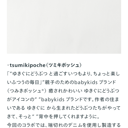
・
tsumikipoche
（ツミキポッシュ）
「
“
ゆきぐにどうぶつ と過ごすいつもより、ちょっと楽し
いふつうの毎日」
”
親子のための
babykids
ブランド
（つみきポッシュ
®
） 癒されかわいい ゆきぐにどうぶつ
がアイコンの
“
”
babykids
ブランドです。作者の住ま
いである ゆきぐに から生まれたどうぶつたちがやって
きて、そっと
“
”
背中を押してくれますように。
今回のコラボでは、端
切
れのデ
ニ
ムを使用し
製造
する