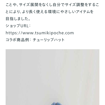
ことや、サイ
ズ
展開をなくし自分でサイ
ズ調整
をす
るこ
とにより、より長く使える
環境
にやさしいアイテムを
目
指
しました。
ショップ
URL
：
https://www.tsumikipoche.com
コラボ商品例：
チ
ューリップ
ハ
ット