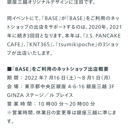
銀座三越オリジナルデザインに注目です。
同イベントにて、「
BASE
」が「
BASE
」をご利用のネッ
トショップの出店をサポートするのは、
2020
年、
2021
年に続き
3
回目となります。本年は、「
J.S. PANCAKE
CAFE
」、「
KNT365
」、「
tsumikipoche
」の
3
ショッ
プが出店いたします。
■
「
BASE
」をご利用のネットショップ
出店概要
期
間 ：
2022
年
7
月
16
日（土）～
8
月
1
日（月）
会
場 ：
東京都中央区銀座
4-6-16
銀座三越
3F
GINZA
ステージ／ル プレイス
営 業 時
間 ：
10
時
00
分～
20
時
00
分
※
営業時間、休業日の変更等は銀座三越に準じま
す。