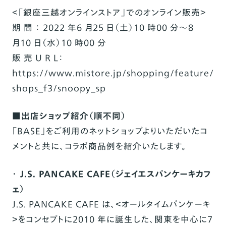
＜「銀座三越オンラインストア」でのオンライン販売＞
期
間 ：
2022
年
6
月
25
日（土）
10
時
00
分～
8
月
10
日（水）
10
時
00
分
販 売
U R
L
：
https://www.mistore.jp/shopping/feature/
shops_f3/snoopy_sp
■
出店ショップ紹介（順不同）
「
BASE
」をご利用のネットショップよりいただいたコ
メントと共に、コラボ商品例を紹介いたします。
・
J.S. PANCAKE CAFE
（ジェイエスパンケーキカフ
ェ）
J.S. PANCAKE CAFE
は、＜オールタイムパンケーキ
＞をコンセプトに
2010
年に誕生した、関東を中心に
7