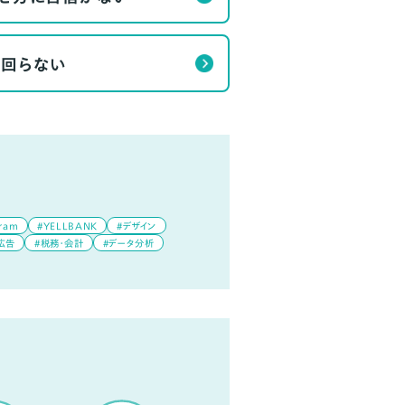
く回らない
gram
#YELLBANK
#デザイン
広告
#税務・会計
#データ分析