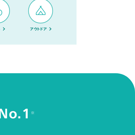
メ
アウトドア
No.1
※