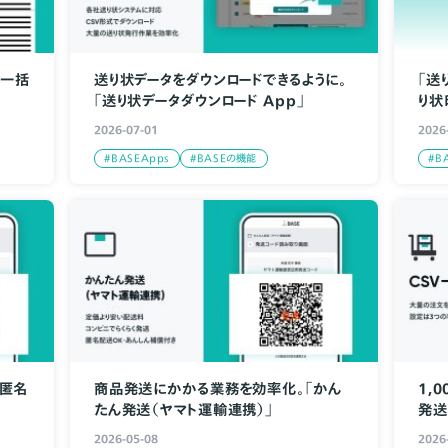
状一括
送り状データをダウンロードできるように。
「送
「送り状データダウンロード App」
り状
2026-07-01
2026
#BASEApps
#BASEの機能
#B
で匿名
商品発送にかかる業務を効率化。「かん
1,
たん発送（ヤマト運輸連携）」
発送
味方
2026-05-08
2026