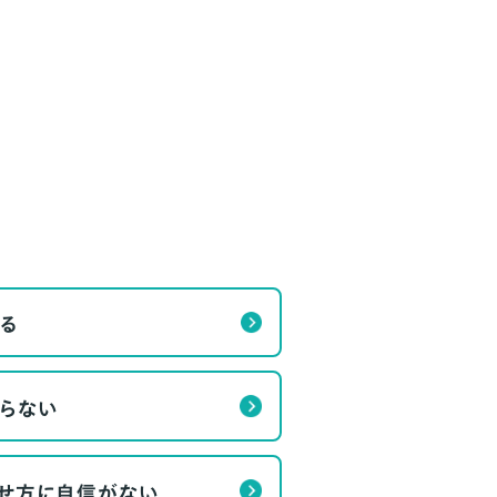
る
らない
せ方に自信がない