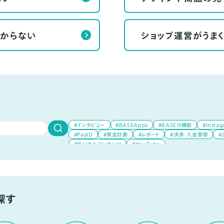
からない
ショップ運営がうま
#インタビュー
#BASEApps
#BASEの機能
#Insta
#PayID
#資金計画
#レポート
#決済・入金管理
#
#デジタルコンテンツ
#YouTube
探す