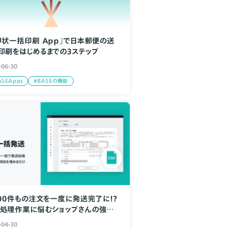
り状一括印刷 App」で日本郵便の送
印刷をはじめるまでの3ステップ
-06-30
ASEApps
#BASEの機能
000件もの注文を一度に発送完了に！？
処理作業に悩むショップさんの強い
、「CSV一括発送 App」
-04-30