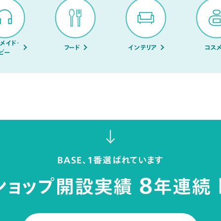
メイド・
フード
インテリア
コス
ビー
BASE、1番選ばれています
8
ショップ開設実績
年連続