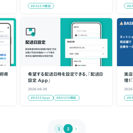
#BASEの機能
#B
道府県
希望する配送日時を設定できる、「配送日
実店
設定 App」
理！
2026-04-30
2026
#BASEApps
#BASEの機能
#B
1
2