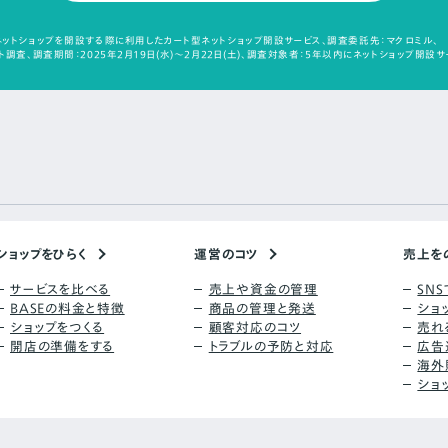
ットショップを開設する際に利用したカート型ネットショップ開設サービス、調査委託先：マクロミル、
調査、調査期間：2025年2月19日(水)～2月22日(土)、調査対象者：5年以内にネットショップ開設サ
ショップをひらく
運営のコツ
売上を
サービスを比べる
売上や資金の管理
SN
BASEの料金と特徴
商品の管理と発送
ショ
ショップをつくる
顧客対応のコツ
売れ
開店の準備をする
トラブルの予防と対応
広告
海外
ショ