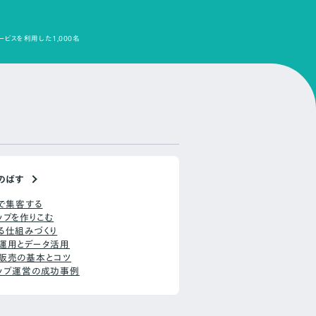
ービスを利用した1,000名
のばす
Sで集客する
ップを作りこむ
る仕組みづくり
運用とデータ活用
販売の基本とコツ
ップ運営の成功事例