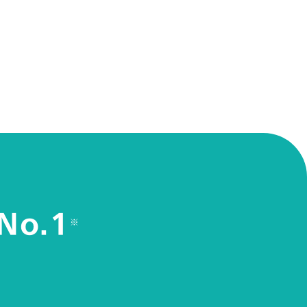
No.1
※