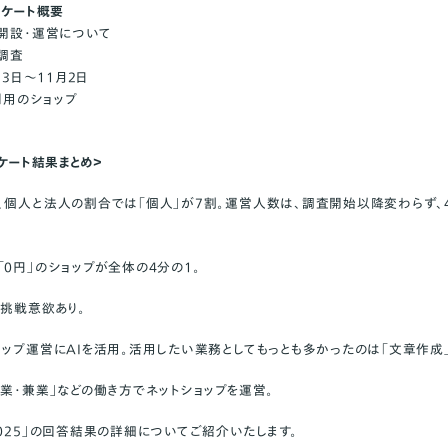
ンケート概要
プ開設・運営について
ト調査
23日〜11月2日
ご利用のショップ
ンケート結果まとめ＞
、個人と法人の割合では「個人」が7割。運営人数は、調査開始以降変わらず、
0円」のショップが全体の4分の1。
に挑戦意欲あり。
ョップ運営にAIを活用。活用したい業務としてもっとも多かったのは「文章作成」
複業・兼業」などの働き方でネットショップを運営。
2025」の回答結果の詳細についてご紹介いたします。