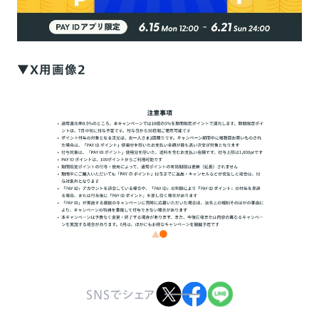
▼X用画像2
SNSでシェア