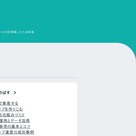
ービスを利用した1,000名
のばす
Sで集客する
ップを作りこむ
る仕組みづくり
運用とデータ活用
販売の基本とコツ
ップ運営の成功事例