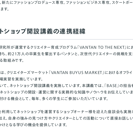
、新たにファッションプロデュース専攻、ファッションビジネス専攻、スケートボ
ます。
ネットショップ開設講義の連携経緯
究所が運営するクリエイター育成プログラム「VANTAN TO THE NEXT」
持ち、約21万人の卒業生を輩出するバンタンと、次世代クリエイターの挑戦を支援
いる取組みです。
EXT」は、クリエイターズマーケット「VANTAN BUYUS MARKET」におけるオ
場実習を実施しています。
おいて、ネットショップ開設講義を実施しています。本講義では、「BASE」の担
、ネットショップの開設・運営に関する実務的な知識やノウハウをお伝えしてい
付ける機会として、毎年、多くの学生にご参加いただいています。
E」を利用してネットショップを運営するショップオーナー様を迎えた座談会も実施
え、自身の強みの見つけ方やクリエイターとしての活動について直接お話しい
かけとなる学びの機会を提供しています。