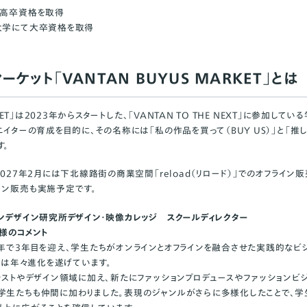
で高卒資格を取得
大学にて大卒資格を取得
ーケット「VANTAN BUYUS MARKET」とは
RKET」は2023年からスタートした、「VANTAN TO THE NEXT」に参加し
エイターの育成を目的に、その名称には「私の作品を買って（BUY US）」と「推し（
す。
027年2月には下北線路街の商業空間「reload（リロード）」でのオフライン販
イン販売も実施予定です。
タンデザイン研究所デザイン・映像カレッジ スクールディレクター
）様のコメント
今年で3年目を迎え、学生たちがオンラインとオフラインを融合させた実践的なビ
EXT」は年々進化を遂げています。
ラストやデザイン領域に加え、新たにファッションプロデュースやファッションビジ
学生たちも仲間に加わりました。表現のジャンルがさらに多様化したことで、学