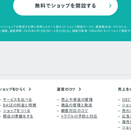
無料でショップを開設する
ットショップを開設する際に利用したカート型ネットショップ開設サービス、調査委託先：マクロミル、
調査、調査期間：2025年2月19日(水)～2月22日(土)、調査対象者：5年以内にネットショップ開設サ
ショップをひらく
運営のコツ
売上を
サービスを比べる
売上や資金の管理
SN
BASEの料金と特徴
商品の管理と発送
ショ
ショップをつくる
顧客対応のコツ
売れ
開店の準備をする
トラブルの予防と対応
広告
海外
ショ