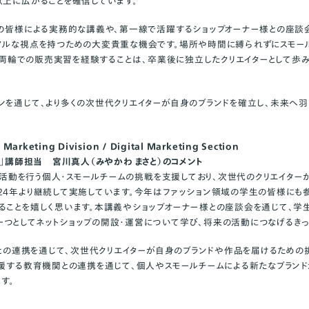
以上に広がることを確信しています。
Eの皆様による実務的な講義や、第一線で活躍するショップオーナー様との座談
アルな視点を持つための大変貴重な機会です。場所や時間に縛られずにスモール
・オフ両輪での販売実習を経験することは、卒業後に独立したクリエイターとして歩
ンを通じて、より多くの次世代クリエイターが自身のブランドを確立し、未来へ羽
rketing Division / Digital Marketing Section
NEXT」講師担当 宮川真人（みやかわ まさと）のコメント
ブな活動を行う個人・スモールチームの挑戦を支援しており、次世代のクリエイター
24年より継続して実施しています。今年はファッション領域の学生の皆様にも参
ることを嬉しく思います。本講義やショップオーナー様との座談会を通じて、学
つとしてネットショップの開設・運営について学び、将来の活動につなげるき
タンとの連携を通じて、次世代クリエイターが自身のブランドや作品を届けるための
支援する教育機関との連携を通じて、個人やスモールチームによる新たなブラン
す。