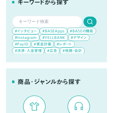
キーワードから探す
#インタビュー
#BASEApps
#BASEの機能
#Instagram
#YELLBANK
#デザイン
#PayID
#資金計画
#レポート
#決済・入金管理
#広告
#税務・会計
#データ分析
#デジタルコンテンツ
#YouTube
商品・ジャンルから探す