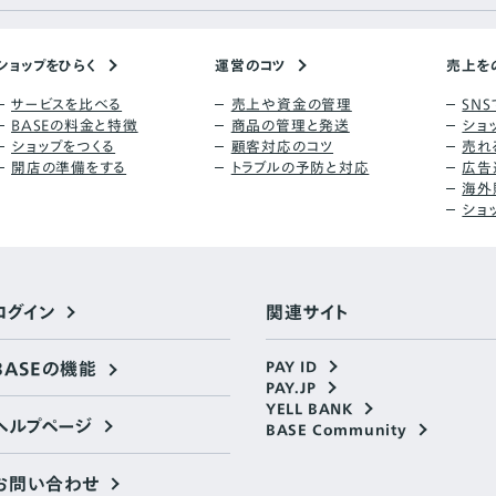
ショップをひらく
運営のコツ
売上を
サービスを比べる
売上や資金の管理
SN
BASEの料金と特徴
商品の管理と発送
ショ
ショップをつくる
顧客対応のコツ
売れ
開店の準備をする
トラブルの予防と対応
広告
海外
ショ
ログイン
関連サイト
BASEの機能
PAY ID
PAY.JP
YELL BANK
ヘルプページ
BASE Community
お問い合わせ