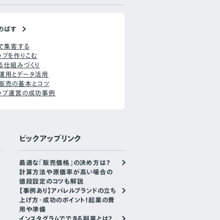
のばす
Sで集客する
ップを作りこむ
る仕組みづくり
運用とデータ活用
販売の基本とコツ
ップ運営の成功事例
ピックアップリンク
最適な「販売価格」の決め方は？
計算方法や原価率が高い場合の
値段設定のコツも解説
【事例あり】アパレルブランドの立ち
上げ方・成功のポイント！起業の費
用や準備
インスタグラムでできる副業とは？