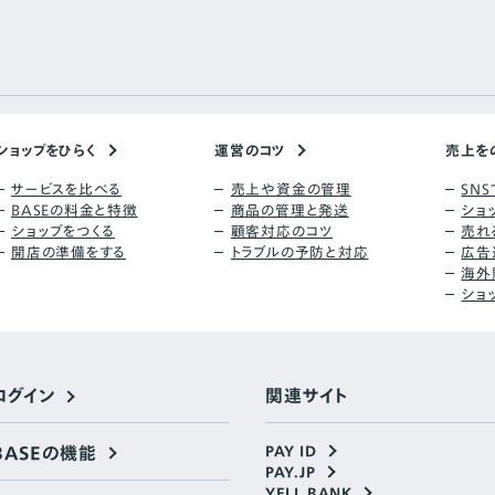
ショップをひらく
運営のコツ
売上を
サービスを比べる
売上や資金の管理
SN
BASEの料金と特徴
商品の管理と発送
ショ
ショップをつくる
顧客対応のコツ
売れ
開店の準備をする
トラブルの予防と対応
広告
海外
ショ
ログイン
関連サイト
BASEの機能
PAY ID
PAY.JP
YELL BANK