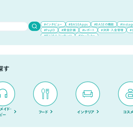
#インタビュー
#BASEApps
#BASEの機能
#Insta
#PayID
#資金計画
#レポート
#決済・入金管理
#
#デジタルコンテンツ
#YouTube
探す
メイド・
フード
インテリア
コス
ビー