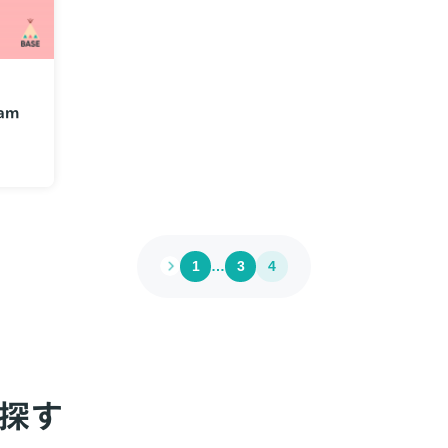
ram
1
…
3
4
探す