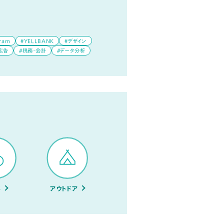
gram
#YELLBANK
#デザイン
広告
#税務・会計
#データ分析
メ
アウトドア