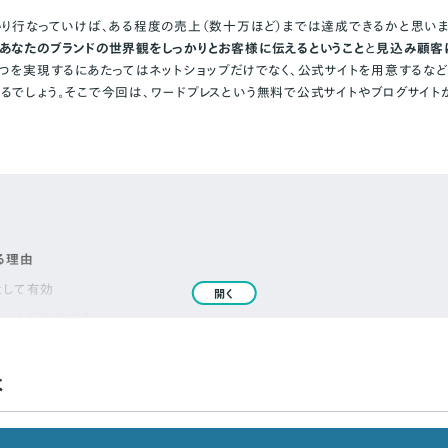
かり行なっていけば、ある程度の売上（数十万ほど）までは達成できるかと思い
あなたのブランドの世界観をしっかりとお客様に伝えるということ
と
見込み顧客
２つを実現するにあたってはネットショップだけでなく、公式サイトを用意するな
るでしょう。そこで今回は、ワードプレスという無料で公式サイトやブログサイト
る理由
として有効
開く
レートが存在する
、柔軟性がある
は