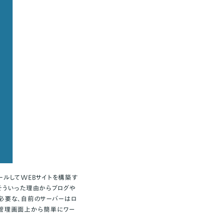
ールしてWEBサイトを構築す
そういった理由からブログや
に必要な、自前のサーバーはロ
、管理画面上から簡単にワー