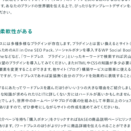
す。あなたのブランドの世界観を伝える上で、ぴったりなテンプレートデザイン
ださい。
、柔軟性がある
レスには多種多様なプラグインが存在します。プラグインとは言い換えるとサイト
るための
All in One SEO Pack
、ソーシャルボタンを導入する
WP Social Boo
cheなどなど、「
ワードプレス プラグイン
」といったキーワードで検索すれば沢山
望のプラグインを導入してみてください。またHTMLやCSSの知識が多少必要
要素を変更することができます。他サイト（ブログ）構築サービスは簡単に使え
ですが、ワードプレスであれば妥協無く自分のブランドを効果的に表現すること
するにあたってワードプレスを選んだほうがいい３つの大きな理由をご紹介しま
な知識が求められたりとITに詳しくない方にはハードルが高いかもしれませ
とでしょう。世界中のホームページやブログの裏の仕組みとして半数以上のシェア
ありますので、ぜひ参考にしながらサイトの作成を進めてみてくださいね。
介ページを持ち「購入ボタン」をクリックすればBASEの商品説明ページにリン
あります。（ワードプレスのほうがよりリッチに商品詳細を伝えられることができま