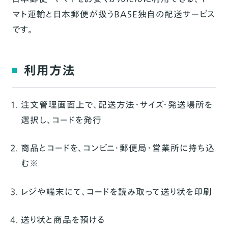
マト運輸と日本郵便が扱うBASE独自の配送サービス
ヤマト運輸がおすすめの方
です。
かんたん発送（ヤマト運輸）の価格表
かんたん発送（ヤマト運輸）のオプション料
利用方法
金
配送方法の選び方
注文管理画面上で、配送方法・サイズ・発送場所を
サイズと価格で選ぶ
選択し、コードを発行
配送場所で選ぶ
商品とコードを、コンビニ・郵便局・営業所に持ち込
む※
レジや端末にて、コードを読み取って送り状を印刷
送り状と商品を預ける