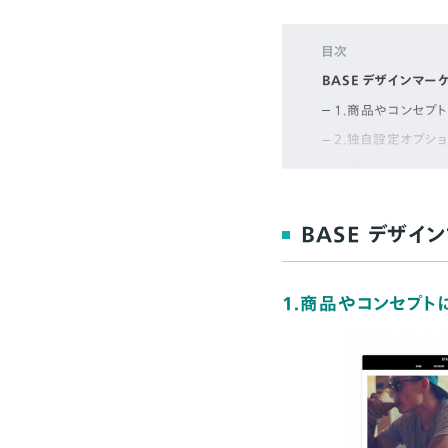
目次
BASE デザインマー
1.商品やコンセプ
2.独自設定オプシ
3.購入したテンプ
2つのおすすめテンプ
Simple Custom b
BASE デザイ
STANDARD ROO
1.商品やコンセプ