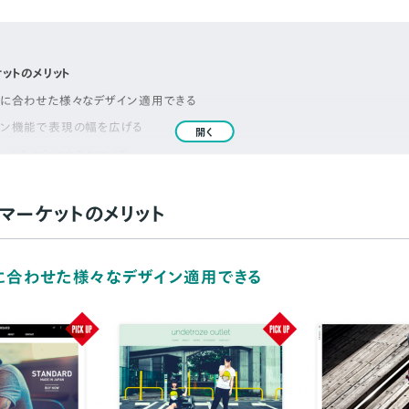
ケットのメリット
トに合わせた様々なデザイン適用できる
ョン機能で表現の幅を広げる
開く
レートをさらにカスタマイズ
レートをご紹介
y tohu
ンマーケットのメリット
M by DROPMAN
トに合わせた様々なデザイン適用できる