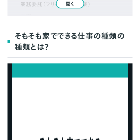
開く
業務委託（フリーランス・副業）
内職
家でできる仕事おすすめ47選
そもそも家でできる仕事の種類の
資格やスキルなしでもOK！家でできる仕事
種類とは？
趣味が活かせる！家でできる仕事
Web系の知識や技術が活かせる！家ででき
る仕事
ビジネスや事務スキルが活かせる！家ででき
る仕事
専門技術が活かせる！家でできる仕事
家でできる仕事のメリット・デメリット
家でできる仕事のメリット