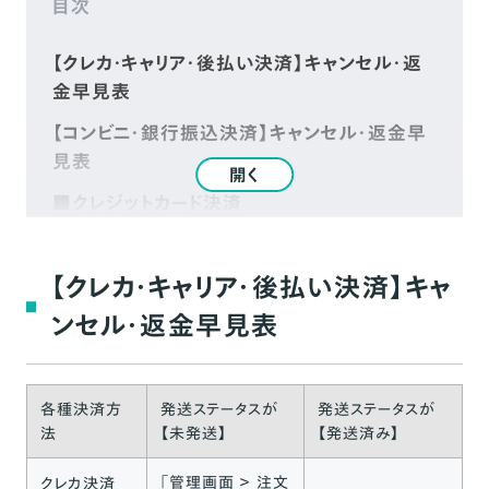
目次
【クレカ・キャリア・後払い決済】キャンセル・返
金早見表
【コンビニ・銀行振込決済】キャンセル・返金早
見表
開く
■クレジットカード決済
■Amazon Pay
【クレカ・キャリア・後払い決済】キャ
■PayPal
ンセル・返金早見表
■キャリア決済
■あと払い（Pay ID）
■コンビニ・Pay-easy決済
各種決済方
発送ステータスが
発送ステータスが
法
【未発送】
【発送済み】
■銀行振込決済
「管理画面 ＞ 注文
クレカ決済