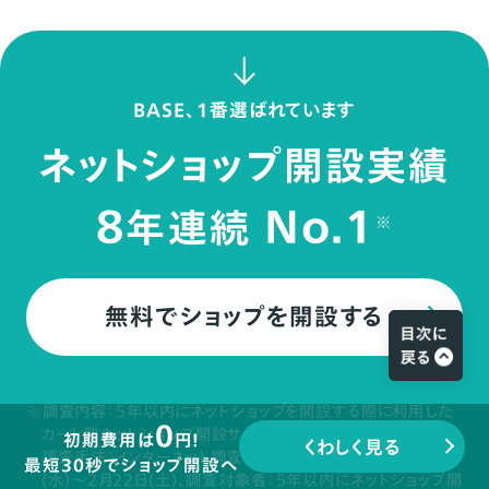
BASE、1番選ばれています
ネットショップ開設実績
8
No.1
年連続
※
無料でショップを開設する
※調査内容：5年以内にネットショップを開設する際に利用した
0
カート型ネットショップ開設サービス、調査委託先：マクロミル、
初期費用は
円!
くわしく見る
調査手法：インターネット調査、調査期間：2025年2月19日
最短30秒でショップ開設へ
(水)～2月22日(土)、調査対象者：5年以内にネットショップ開