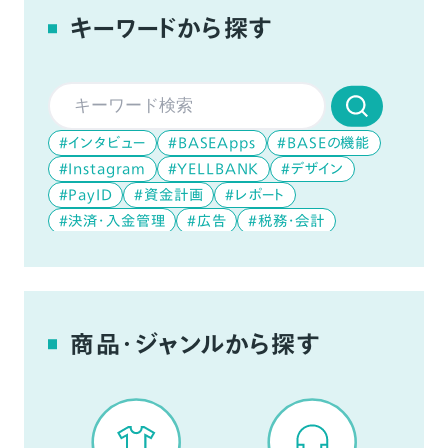
キーワードから探す
#インタビュー
#BASEApps
#BASEの機能
#Instagram
#YELLBANK
#デザイン
#PayID
#資金計画
#レポート
#決済・入金管理
#広告
#税務・会計
#データ分析
#デジタルコンテンツ
#YouTube
商品・ジャンルから探す