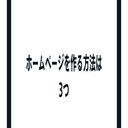
費用がかからない
素早くかんたんにホームページを作成・更新
できる
無料ホームページ作成サービスを選ぶポイント
独自ドメインを設定できるか
広告の非表示に対応しているか
デバイスにあったデザインを表示できるか
サポート体制の手厚さ
目的にあった機能（カート機能など）がある
か
無料のホームページ作成ツール比較表
コーポレートサイト向け｜無料ホームページ作成