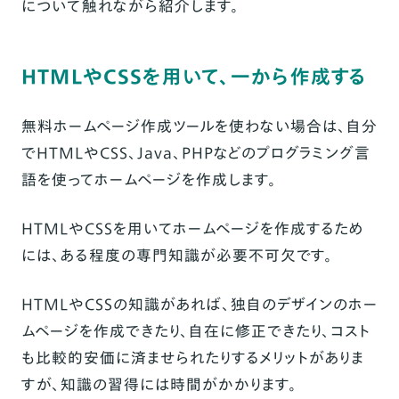
WordPress
について触れながら紹介します。
Ameba Ownd
はてなブログMedia
HTMLやCSSを用いて、一から作成する
CLOUD LINE
無料ホームページ作成ツールを使わない場合は、自分
LP（ランディングページ）向け｜無料ホームペー
でHTMLやCSS、Java、PHPなどのプログラミング言
ジ作成ツール
語を使ってホームページを作成します。
ペライチ
HTMLやCSSを用いてホームページを作成するため
STUDIO
には、ある程度の専門知識が必要不可欠です。
ネットショップ向け｜無料ホームページ作成ツー
ル
HTMLやCSSの知識があれば、独自のデザインのホー
BASE（ベイス）
ムページを作成できたり、自在に修正できたり、コスト
も比較的安価に済ませられたりするメリットがありま
Shopify
すが、知識の習得には時間がかかります。
STORES