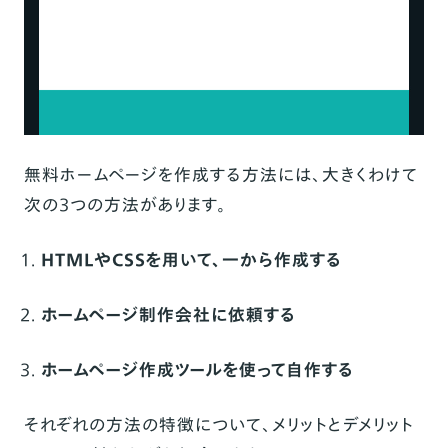
ツール
Wix
Jimdo
Googleサイト
Weebly
無料ホームページを作成する方法には、大きくわけて
Strikingly
次の3つの方法があります。
Crayon
HTMLやCSSを用いて、一から作成する
Webnode
SITE123
ホームページ制作会社に依頼する
BiNDup
ホームページ作成ツールを使って自作する
オウンドメディア向け｜ 無料ホームページ作成
ツール
それぞれの方法の特徴について、メリットとデメリット