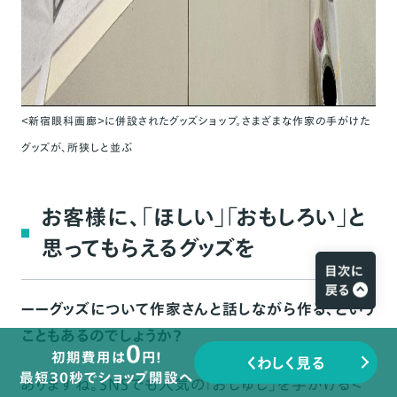
＜新宿眼科画廊＞に併設されたグッズショップ。さまざまな作家の手がけた
グッズが、所狭しと並ぶ
お客様に、「ほしい」「おもしろい」と
思ってもらえるグッズを
ーーグッズについて作家さんと話しながら作る、という
こともあるのでしょうか？
0
初期費用は
円!
くわしく見る
最短30秒でショップ開設へ
ありますね。SNSでも人気の「おしゅし」を手がける＜