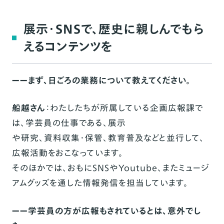
に挑戦
グッズから、＜大阪歴史博物館＞の魅力を再発
展示・SNSで、歴史に親しんでもら
見
えるコンテンツを
インタビューを終えて
ショップ情報
ーーまず、日ごろの業務について教えてください。
船越さん
：わたしたちが所属している企画広報課で
は、学芸員の仕事である、展示
や研究、資料収集・保管、教育普及などと並行して、
広報活動をおこなっています。
そのほかでは、おもにSNSやYoutube、またミュージ
アムグッズを通した情報発信を担当しています。
ーー学芸員の方が広報もされているとは、意外でし