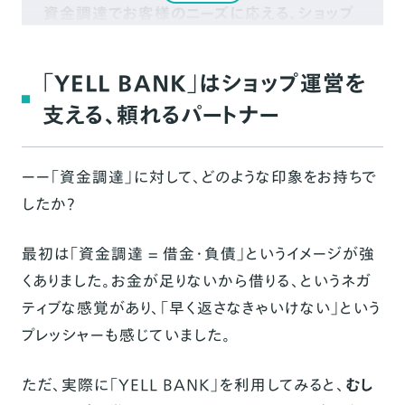
資金調達でお客様のニーズに応える、ショップ
運営を実現
早めの支払いで、安心運営
「YELL BANK」はショップ運営を
サーフィン初心者を応援するショップへ
支える、頼れるパートナー
編集後記
ーー「資金調達」に対して、どのような印象をお持ちで
したか？
最初は「資金調達 = 借金・負債」というイメージが強
くありました。お金が足りないから借りる、というネガ
ティブな感覚があり、「早く返さなきゃいけない」という
プレッシャーも感じていました。
ただ、実際に「YELL BANK」を利用してみると、
むし