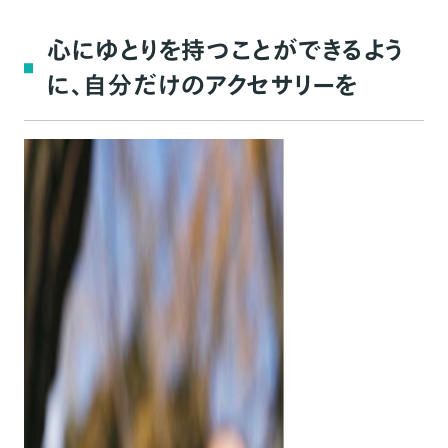
自分の部屋を改造して、ガラスを溶かして製
心にゆとりを持つことができるよう
作
に、自分だけのアクセサリーを
直接見てもらう機会がほしいと思ったとき、偶
然見つけた「SHIBUYA BASE」
今後もオフラインでの販売を続けていきたい
自分のできる範囲でブランドを運営して、いつか
東京で実店舗を持ちたい