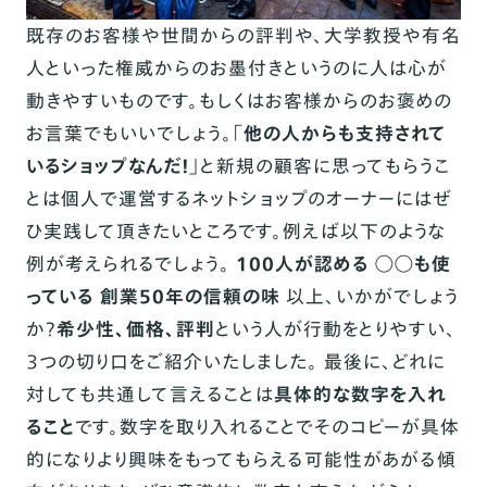
既存のお客様や世間からの評判や、大学教授や有名
人といった権威からのお墨付きというのに人は心が
動きやすいものです。もしくはお客様からのお褒めの
お言葉でもいいでしょう。
「他の人からも支持されて
いるショップなんだ！」
と新規の顧客に思ってもらうこ
とは個人で運営するネットショップのオーナーにはぜ
ひ実践して頂きたいところです。例えば以下のような
例が考えられるでしょう。
100人が認める ◯◯も使
っている 創業50年の信頼の味
以上、いかがでしょう
か？
希少性、価格、評判
という人が行動をとりやすい、
３つの切り口をご紹介いたしました。 最後に、どれに
対しても共通して言えることは
具体的な数字を入れ
ること
です。数字を取り入れることでそのコピーが具体
的になりより興味をもってもらえる可能性があがる傾