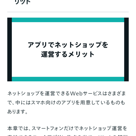
リット
ショップをどこまでカスタマイズできるか
直感的に操作できるか
欲しい機能が揃っているか
決済方法の種類が豊富か
サポート体制は万全か
セキュリティ対策は十分か
【ニーズ別】おすすめのネットショップアプリ
デザイン性・操作性を重視する人におすすめ
ネットショップを運営できるWebサービスはさまざま
のネットショップアプリ
で、中にはスマホ向けのアプリを用意しているものも
海外販売をカスタマイズしたい人におすすめ
あります。
のネットショップアプリ
自分で機能をカスタマイズしたい人におすす
本章では、スマートフォンだけでネットショップ運営を
めのネットショップアプリ