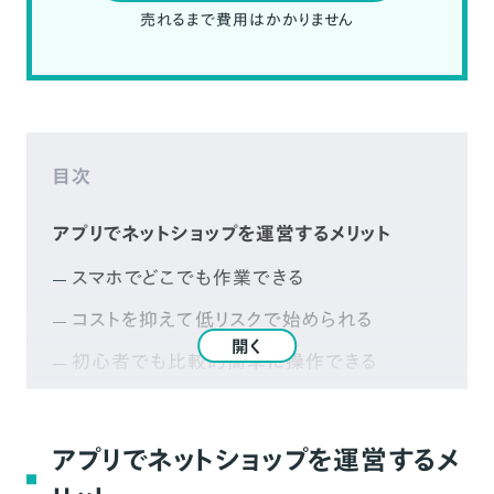
売れるまで費用はかかりません
目次
アプリでネットショップを運営するメリット
スマホでどこでも作業できる
コストを抑えて低リスクで始められる
開く
初心者でも比較的簡単に操作できる
ネットショップアプリを選ぶポイント
運用にかかるコスト（初期費用・月額利用
アプリでネットショップを運営するメ
料・決済手数料など）が妥当か