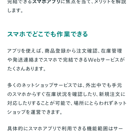
完結できる
スマホアプリ
に焦点を当て、メリットを解説
します。
とにかく手軽に運営したい人におすすめの
ネットショップアプリ
アプリで運営するネットショップの事例
スマホでどこでも作業できる
ほとんどスマホのみで“家で働く”を実現｜
brouun
アプリを使えば、商品登録から注文確認、在庫管理
や発送連絡までスマホで完結できるWebサービスが
たった半年で副業から本業に｜
yc_leather.craft
たくさんあります。
ネットショップアプリに関するよくある質問
多くのネットショップサービスでは、外出中でも手元
（FAQ）
のスマホからすぐ在庫状況を確認したり、新規注文に
ネット販売におすすめのアプリは？
対応したりすることが可能で、場所にとらわれずネット
一番売れやすいフリマアプリは？
ショップを運営できます。
まとめ
具体的にスマホアプリで利用できる機能範囲はサー