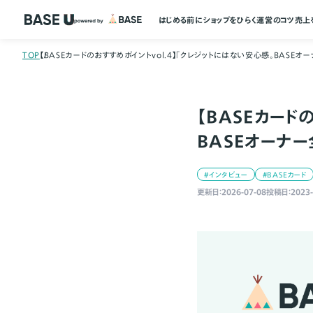
はじめる前に
ショップをひらく
運営のコツ
売上
TOP
【BASEカードのおすすめポイントvol.4】「クレジットにはない安心感。BASEオ
【BASEカード
BASEオーナ
#インタビュー
#BASEカード
更新日：2026-07-08
投稿日：2023-