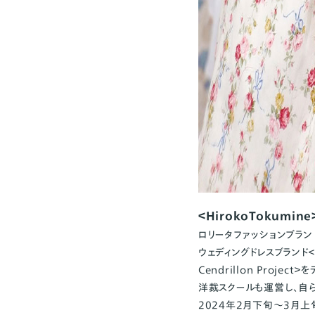
＜HirokoTokumine
ロリータファッションブランド
ウェディングドレスブランド＜L
Cendrillon Proje
洋裁スクールも運営し、自
2024年2月下旬〜3月上