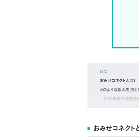
目次
おみせコネクトとは？
どのような悩みを抱え
新規集客の課題を
リピーター集客に
運用の手間を減ら
できること
おみせコネクト
パーソナライズ配信