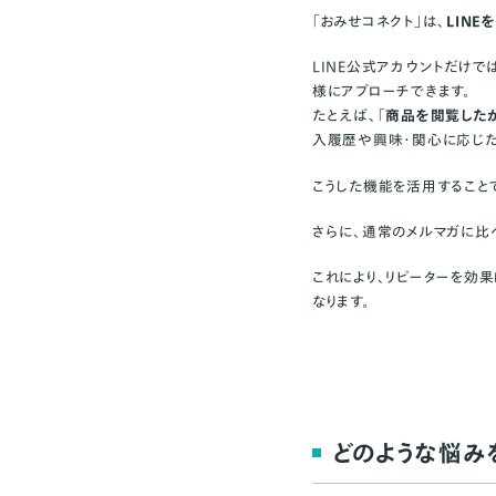
費用について
「おみせコネクト」は、
LIN
すでに導入している、
LINE公式アカウントだけ
よくある質問
様にアプローチできます。
たとえば、「
商品を閲覧した
1.「おみせコネクト
入履歴や興味・関心に応じた
2.リマインド配信
3.「おみせコネク
こうした機能を活用すること
か？
さらに、通常のメルマガに比
導入を検討中の方に
これにより、リピーターを効
なります。
どのような悩み