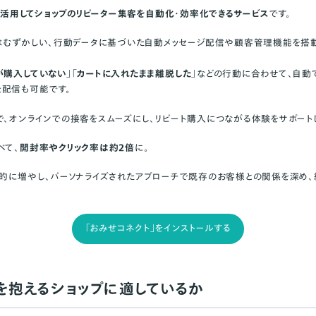
Eを活用してショップのリピーター集客を自動化・効率化できるサービス
です。
ショップの声
ではむずかしい、行動データに基づいた自動メッセージ配信や顧客管理機能を搭
が購入していない
」「
カートに入れたまま離脱した
」などの行動に合わせて、自動
」経由の実績は、どうやってわかる？
配信も可能です。
の頻度などは、細かく設定できる？
ト」で発生する手数料について、ターゲティング型LINEメッセージとは、どの配信
で、オンラインでの接客をスムーズにし、リピート購入につながる体験をサポート
べて、
開封率やクリック率は約2倍
に。
果的に増やし、パーソナライズされたアプローチで既存のお客様との関係を深め
「おみせコネクト」をインストールする
を抱えるショップに適しているか