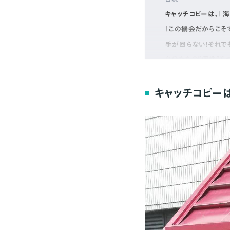
キャッチコピーは、「
「この機会だからこそ
手が回らない！それ
自分たちの“個性”を
中食の常識を変えてい
編集後記
キャッチコピー