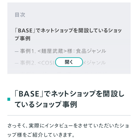
目次
「BASE」でネットショップを開設しているショッ
プ事例
事例1. ＜麺屋武蔵＞様：食品ジャンル
開く
事例2. ＜COSIM＞様：コスメジャンル
事例3. ＜だいし屋＞様：ハンドメイドジャンル
事例4. ＜LAND＞様：インテリアジャンル
「BASE」でネットショップを開設し
事例5. ＜Surfrise＞様：ファッションジャン
ているショップ事例
ル
事例6. ＜MFC STORE＞様：ファッションジ
ャンル
さっそく、実際にインタビューをさせていただいたショ
ップ様をご紹介していきます。
事例7. ＜Edition Koji Shimomura＞様：