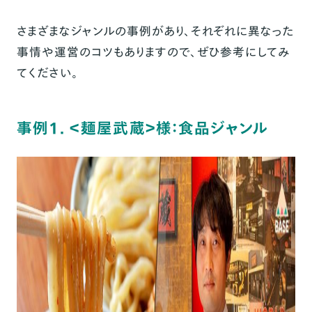
食品ジャンル
さまざまなジャンルの事例があり、それぞれに異なった
「BASE」はどんな人が使っている？調査データ
事情や運営のコツもありますので、ぜひ参考にしてみ
から知る「BASE」のこと
てください。
9割以上が「4名以下」の少人数で運営、「1
名」で運営が最多で7割超
事例1. ＜麺屋武蔵＞様：食品ジャンル
個人が77.1%、法人が22.9%
販売商品は、約8割弱がオリジナル商品
7割以上が実店舗を持たない、EC発ブランド
副業（復業）での運営が約半数
まとめ