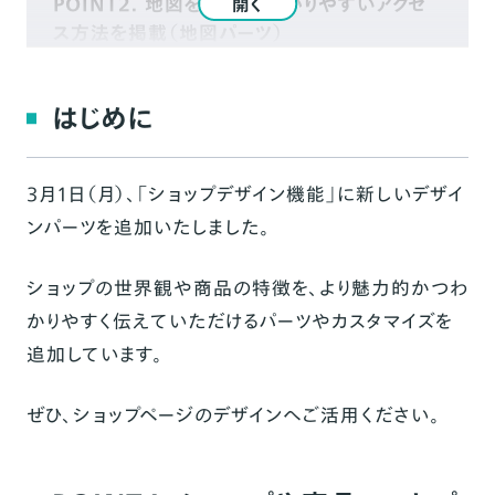
POINT2. 地図を使って、わかりやすいアクセ
開く
ス方法を掲載（地図パーツ）
POINT3. 目を引くレイアウトで、ショップや商
品のこだわりを表現 （画像とテキストパーツ（左
はじめに
右））
POINT4. テキストを強調し、伝えたい内容を
3月1日（月）、「ショップデザイン機能」に新しいデザイ
よりわかりやすく（タイトルパーツ）
ンパーツを追加いたしました。
こだわりのつまったショップページをデザイン
ご注意いただきたいこと
ショップの世界観や商品の特徴を、より魅力的かつわ
かりやすく伝えていただけるパーツやカスタマイズを
追加しています。
ぜひ、ショップページのデザインへご活用ください。