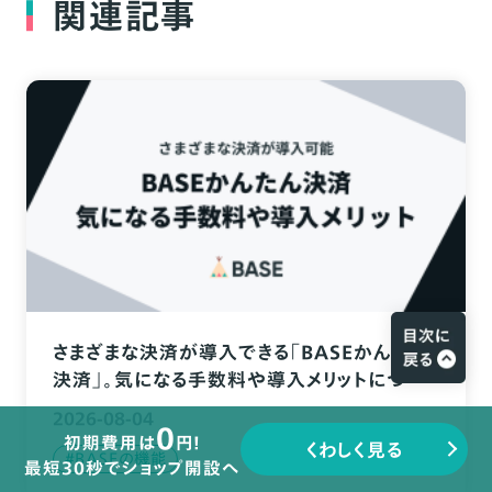
関連記事
さまざまな決済が導入できる「BASEかんたん
決済」。気になる手数料や導入メリットについ
て解説
2026-08-04
0
初期費用は
円!
くわしく見る
#BASEの機能
最短30秒でショップ開設へ