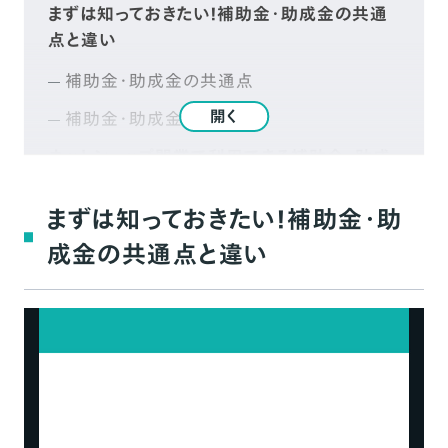
まずは知っておきたい！補助金・助成金の共通
点と違い
補助金・助成金の共通点
開く
補助金・助成金の違い
ネットショップ開業で利用できる補助金・助成
金
まずは知っておきたい！補助金・助
IT導入補助金制度
成金の共通点と違い
小規模事業者持続化補助金
事業再構築補助金
各自治体が提供するIT補助金
補助金申請の具体的な流れ
STEP1：申請書を作成