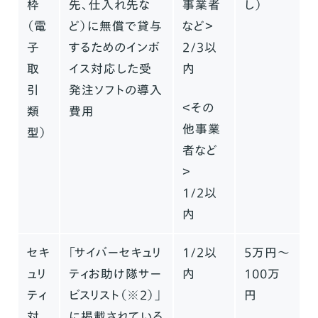
枠
先、仕入れ先な
事業者
し）
（電
ど）に無償で貸与
など＞
子
するためのインボ
2/3以
取
イス対応した受
内
引
発注ソフトの導入
＜その
類
費用
他事業
型）
者など
＞
1/2以
内
セキ
「サイバーセキュリ
1/2以
5万円〜
ュリ
ティお助け隊サー
内
100万
ティ
ビスリスト（※2）」
円
対
に掲載されている