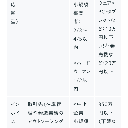
ウェア＞
応
小規模
PC・タブ
類
事業
レットな
型）
者：
ど：10万
2/3〜
円以下
4/5以
レジ・券
内
売機な
＜ハード
ど：20万
ウェア＞
円以下
1/2以
内
イン
取引先（在庫管
＜中小
350万
ボイ
理や発送業務の
企業・
円以下
ス
アウトソーシング
小規模
（下限な