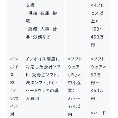
支援
＜4プロ
・供給・在庫・物
セス以
流
上＞
・総務・人事・給
150〜
与・労務など
450万
円
イン
インボイス制度に
＜ソフト
＜ソフト
ボイ
対応した会計ソフ
ウェア
ウェア＞
ス
ト、受発注ソフト、
（※）＞
50万
枠
決済ソフト、PC・
中小企
円〜
（イ
ハードウェアの導
業：
350万
ンボ
入費用
2/3〜
円
イス
3/4以
＜ハード
対
内