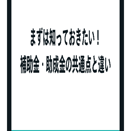
STEP2：地域の商工会議所に提出
STEP3：審査期間・採択通知
STEP4：事業実施
STEP5：事業終了後、補助金を事業者に交
付
ネットショップの開業で補助金を利用する際の
注意点
補助金は必ず受け取れるわけではない
補助金の併用は原則できない
補助金が支給されるのはネットショップ開業
後
補助金以外のネットショップ資金調達方法は
ある？