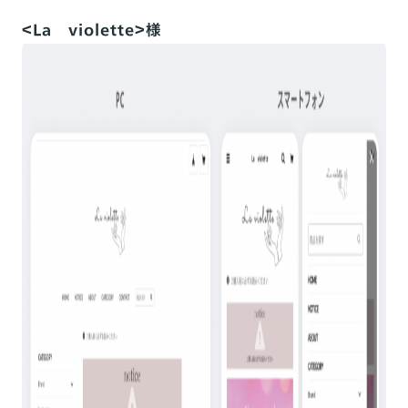
＜La violette＞様