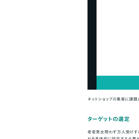
ステマ・炎上のリス
まとめ
ネットショップの集客に課題
ターゲットの選定
老若男女問わず万人受けする
れを具体的に設定する必要が