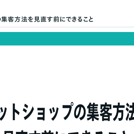
を活用
の集客方法を見直す前にできること
トショップの集客方法
告
告（バナー広告）
サー広告
告
ービスの集客サービスも賢く活用！
するうえでの注意点
おさめる
ーンの開催頻度
時間帯に配慮する