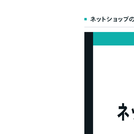
（1）SEO対策
（2）ブログやSNS
ネットショップ
（3）メルマガ配信
【有料】効率的なネッ
（1）リスティング広
（2）ディスプレイ広
（3）SNS広告
（4）インフルエン
（5）ショッピング広
（6）プレスリリース
ネットショップ作成サ
ネットショップに集客
広告費は予算内に
イベント・キャンペ
SNSやメルマガは