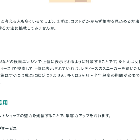
」と考える人も多くいるでしょう。まずは、コストがかからず集客を見込める方法
きる方法に挑戦してみませんか。
ahoo!などの検索エンジンで上位に表示されるように対策することです。たとえば
レディース」で検索して上位に表示されていれば、レディースのスニーカーを買いた
O対策はすぐには成果に結びつきません。多くは3ヶ月
〜半年程度の
期間が必要で
。
活用
ットショップの魅力を発信することで、集客力アップを図れます。
グサービス