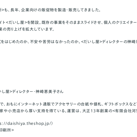
所＞も、長年、企業向けの販促物を製造・販売してきました。
サイト＜だいし屋＞を開設。既存の事業をそのままスライドさせ、個人のクリエイ
C事業の売り上げを拡大しています。
Cをはじめたのか、不安や苦労はなかったのか。＜だいし屋＞ディレクターの神崎
し屋＞ディレクター・神崎恵美子さん
名で、おもにインターネット通販でアクセサリーの台紙や値札、ギフトボックスなど
作家や小売店から厚い支持を得ている。運営は、大正13年創業の＜有限会社河
s://daishiya.theshop.jp/
）
印刷所＞