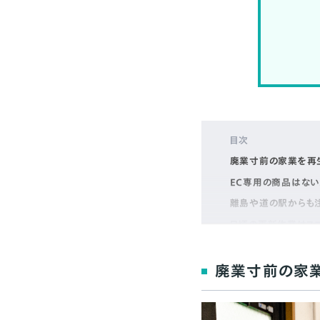
目次
廃業寸前の家業を再生
EC専用の商品はない
離島や道の駅からも注
日頃の更新作業はスマ
実店舗でモノが売れな
まとめ
廃業寸前の家業