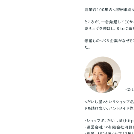
創業約100年の＜河野印刷
ところが、一念発起してEC
売り上げを伸ばし、B to 
老舗ものづくり企業がなぜE
た。
＜だい
＜だいし屋＞というショップ
ドも請け負い、ハンドメイド
・ショップ名：だいし屋（
http
・運営会社：＜有限会社河野
・創業：1924年（大正13年）