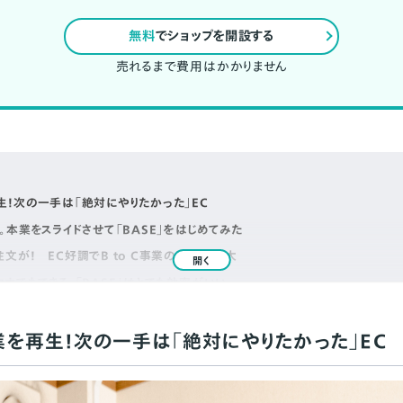
無料
でショップを開設する
売れるまで費用はかかりません
！次の一手は「絶対にやりたかった」EC
。本業をスライドさせて「BASE」をはじめてみた
文が！ EC好調でB to C事業の売上が拡大
開く
ホでもできる。「BASE」はとても効率がいい
い時代、ものづくり企業はECをやるべき
を再生！次の一手は「絶対にやりたかった」EC