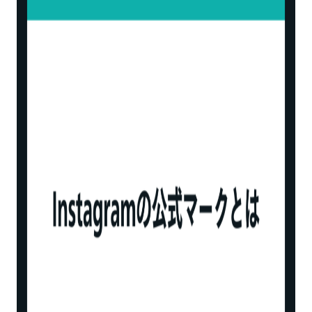
ユーザーネーム（ID）を変更できない
投稿が優先表示されるわけではない
Facebookアカウントの認証は別途申請が
必要
公式マークは取り消されることもある
公式マークを取得したBASEオーナーの事例
【Q&A】Instagramの公式マークについての
よくある質問
Instagramのチェックマークは何ですか？
Instagramの公式マークは誰でも取得でき
ますか？
公式マークの取得が難しくても、Instagram
でできることはある！