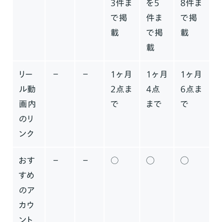
3件ま
を5
8件ま
で掲
件ま
で掲
載
で掲
載
載
リー
−
−
1ヶ月
1ヶ月
1ヶ月
ル動
2点ま
4点
6点ま
画内
で
まで
で
のリ
ンク
おす
−
−
○
◯
◯
すめ
のア
カウ
ント