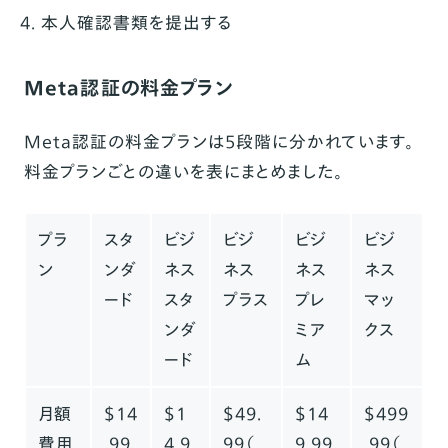
本人確認書類を提出する
Meta認証の料金プラン
Meta認証の料金プランは5段階に分かれています。
料金プランごとの違いを表にまとめました。
プラ
スタ
ビジ
ビジ
ビジ
ビジ
ン
ンダ
ネス
ネス
ネス
ネス
ード
スタ
プラス
プレ
マッ
ンダ
ミア
クス
ード
ム
月額
＄14
＄1
＄49.
＄14
＄499
費用
.99
4.9
99（
9.99
.99（