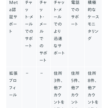
Met
チャ
チャ
チャッ
電話
積極
a認
ッ
ッ
ト・メ
での
的な
証サ
ト・メ
ト・
ール
サポ
ケース
ポー
ール
メー
での
ート
モニ
ト
での
ル
より
タリン
サポ
で
迅速
グ
ート
の
なサ
サポ
ポート
ート
拡張
−
−
住所
住所
住所
プロ
3件、
5件、
8件、
フィ
他ア
他ア
他ア
ール
カウ
カウ
カウ
ントを
ント
ントを