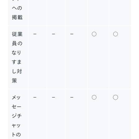
への
掲載
従業
−
−
−
○
○
員の
なり
すま
し対
策
メッ
−
−
−
○
◯
セー
ジチ
ャッ
トの