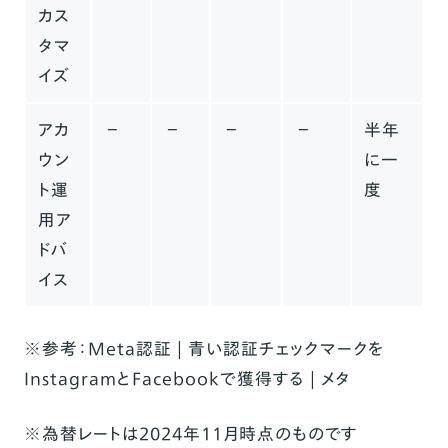
カス
タマ
イズ
アカ
−
−
−
−
半年
ウン
に一
ト運
度
用ア
ドバ
イス
※
参考：
Meta認証 | 青い認証チェックマークを
InstagramとFacebookで獲得する | メタ
※為替レートは2024年11月時点のものです