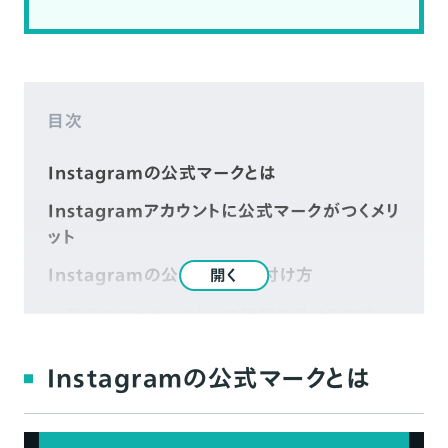
目次
Instagramの公式マークとは
Instagramアカウントに公式マークがつくメリ
ット
Instagramの公式マークの付け方
開く
著名なアカウントとして認証を受ける方法
サブスクリプションサービス「Meta認証」に
Instagramの公式マークとは
登録する方法
申請前に要チェック！公式マークをつける際の
注意点