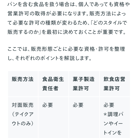
パンを含む食品を扱う場合は、個人であっても資格や
独立型ネットショップ
営業許可の取得が必要になります。販売方法によっ
個人でパン屋を開業する流れ
て必要な許可の種類が変わるため、「どのスタイルで
コンセプトや商品を決め、ショップを開設準
販売するのか」を最初に決めておくことが重要です。
備をはじめる
ここでは、販売形態ごとに必要な資格・許可を整理
材料の仕入れルートを確保する
し、それぞれのポイントを解説します。
包装資材を用意する
商品価格を決める
販売方法
食品衛生
菓子製造
飲食店営
SNSなどで集客する
責任者
業許可
業許可
個人のパン販売で成功するコツ
対面販売
必要
必要
必要
顧客とのコミュニケーションを重視
（テイクア
＊調理パ
複数の販売方法を併用
ウトのみ）
ンやイー
トインを
見た目やパッケージにもこだわる