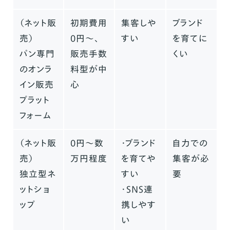
（ネット販
初期費用
集客しや
ブランド
売）
0円〜、
すい
を育てに
パン専門
販売手数
くい
のオンラ
料型が中
イン販売
心
プラット
フォーム
（ネット販
0円〜数
・ブランド
自力での
売）
万円程度
を育てや
集客が必
独立型ネ
すい
要
ットショ
・SNS連
ップ
携しやす
い