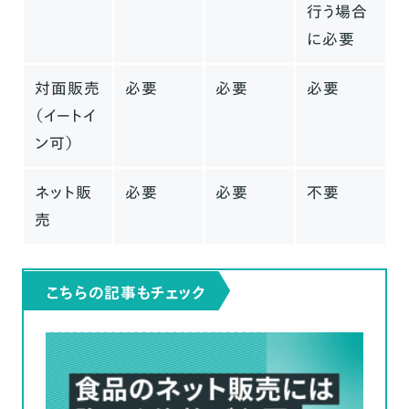
行う場合
個人でパンを販売するショップの事例
に必要
個人でのパン販売に関するよくある質問
（FAQ）
対面販売
必要
必要
必要
（イートイ
自宅で作ったパンを販売するにはどうしたら
いいですか？
ン可）
パン屋を個人経営する場合の年収はどのく
ネット販
必要
必要
不要
らいですか？
売
パン教室で作ったパンの持ち帰りには許可
が必要ですか？
仕入れたパンを販売するのに必要な許可は
こちらの記事もチェック
ありますか？
まとめ