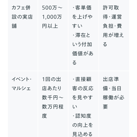
カフェ併
500万〜
・客単価
許可取
設の実店
1,000万
を上げや
得・運営
舗
円以上
すい
負担・費
・滞在と
用が増え
いう付加
る
価値があ
る
イベント・
1回の出
・直接顧
出店準
マルシェ
店あたり
客の反応
備・当日
数千円〜
を見やす
稼働が必
数万円程
い
要
度
・認知度
の向上を
見込める