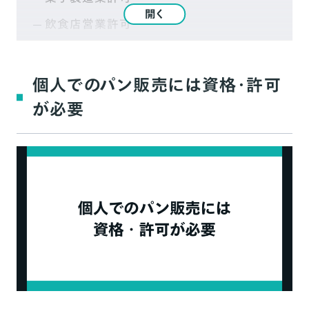
開く
飲食店営業許可
場合によっては別の許可が必要なことも
個人でパンを販売する場合も衛生管理や表示
個人でのパン販売には資格・許可
が必須
が必要
食品衛生法に基づくHACCPに沿った衛生
管理
食品表示ラベル記載事項
個人でできるパンの販売方法
テイクアウトのみの実店舗
カフェ併設の実店舗
イベント・マルシェ
パン専門のオンライン販売プラットフォーム