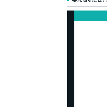
委託販売とは？
実店舗への委託販
ネットショップへ
委託販売ができる実店
個人が運営している
ネットショップへの
大手モール型ネット
雑貨店や美容室に
「BASE」の委託販売お
「BASE」で販売
委託販売をはじめる
委託先の集客力を
商品にあったコンセ
手数料が見合って
トラブルに備えて契
委託販売についての