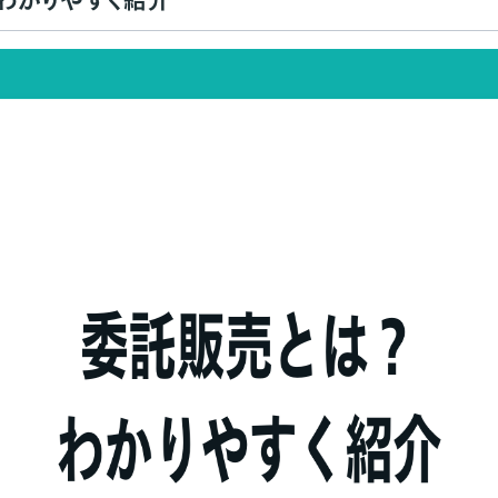
わかりやすく紹介
売の場合
の委託販売の場合
舗・ネットショップの探し方
ネットショップに依頼する
委託はBASEの「販売パートナーApp」が便利
ショップで出店する
直接依頼する
すすめサービス「orosy App」
することで、委託販売のスカウトの可能性も
際の注意点
チェックする
プトのショップを選ぶ
いるかしっかり確認する
約書を作成する
よくある質問