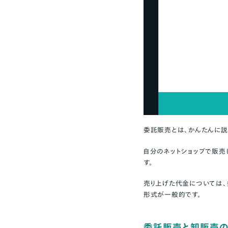
どんな商品が委託
ハンドメイドの委託
委託販売の仕訳は
まとめ
委託販売とは、かんたんに説
自分のネットショップで販売
す。
売り上げた代金については、
形式が一般的です。
委託販売と卸販売