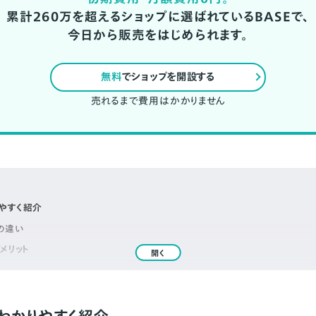
累計260万を超えるショップに選ばれているBASEで、
今日から販売をはじめられます。
無料
でショップを開設する
売れるまで費用はかかりません
やすく紹介
の違い
メリット
開く
どれくらい？