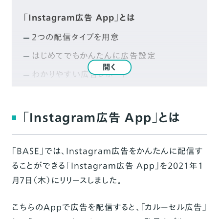
「Instagram広告 App」とは
2つの配信タイプを用意
はじめてでもかんたんに広告設定
開く
わかりやすい広告レポート
事前準備
FacebookページとInstagramアカウント紐
「Instagram広告 App」とは
づける
「Instagram広告 App」をインストールする
「
BASE
」では、Instagram広告をかんたんに配信す
「BASE」でFacebookと商品情報を連携
ることができる「
Instagram広告 App
」を2021年1
ポリシーに同意する
月7日（木）にリリースしました。
広告を作成する
こちらのAppで広告を配信すると、「カルーセル広告」
配信タイプを選択する