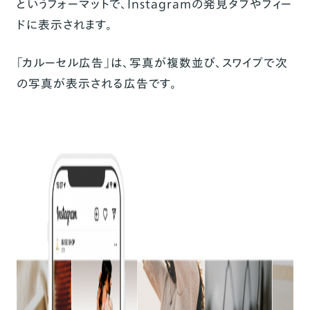
というフォーマットで、Instagramの発見タブやフィー
ドに表示されます。
「おまかせ配信」の設定
「Instagram投稿から配信」の設定
「カルーセル広告」は、写真が複数並び、スワイプで次
配信期間と予算を設定
の写真が表示される広告です。
設定を最終確認する
広告設定内容を編集する
広告レポートを確認する
広告設定内容を確認する
広告の停止ができないなど緊急事態の場合