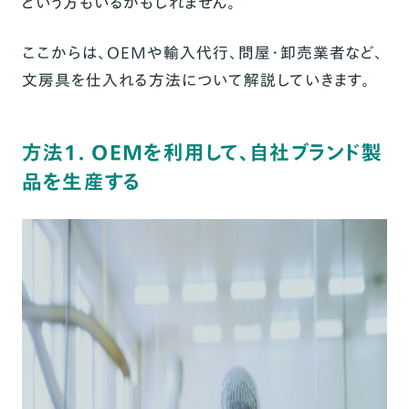
という方もいるかもしれません。
おすすめな理由2. オリジナル商品がかんた
んに作れる
ここからは、OEMや輸入代行、問屋・卸売業者など、
おすすめな理由3. さまざまな拡張機能が充
文房具を仕入れる方法について解説していきます。
実！ショップ運営を支援！
おすすめな理由4. ショップの編集がとても
かんたん、スマホでもできる！
方法1. OEMを利用して、自社ブランド製
品を生産する
おすすめな理由5. ポップアップ店舗での出
店も可能！
おすすめな理由6. 初期費用も月額費用も無
料
まとめ