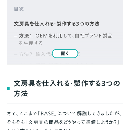
目次
文房具を仕入れる・製作する3つの方法
方法1. OEMを利用して、自社ブランド製品
を生産する
開く
方法2. 輸入代行で仕入れる
方法3. 問屋・卸売業者で仕入れる
方法4. かんたんなオリジナル商品を制作す
文房具を仕入れる・製作する3つの
る
方法
文房具のネット販売に「BASE」がおすすめな
理由
さて、ここまで「BASE」について解説してきましたが、
おすすめな理由1. 「BASE」はたくさんの人
が使っているから安心
そもそも「文房具の商品をどうやって準備しようか？」