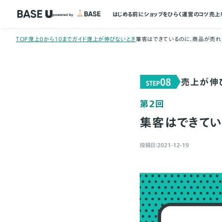
はじめる前に
ショップをひらく
運営のコツ
売上
TOP
売上0から10までガイド
売上が伸びないとき
集客はできているのに、商品が売れ
08
売上が伸
STEP
第2回
集客はできてい
投稿日：2021-12-19