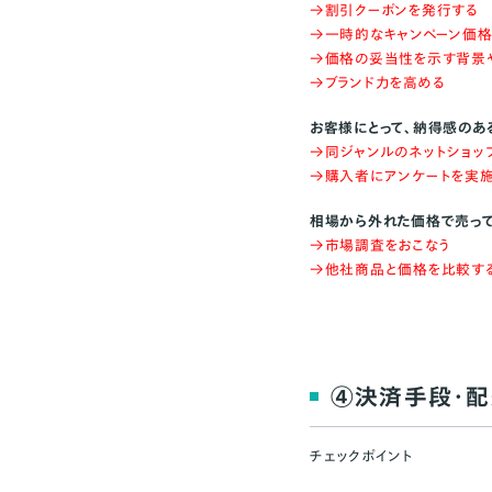
→割引クーポンを発行する
→一時的なキャンペーン価格
→価格の妥当性を示す背景や
→ブランド力を高める
お客様にとって、納得感のあ
→同ジャンルのネットショッ
→購入者にアンケートを実
相場から外れた価格で売っ
→市場調査をおこなう
→他社商品と価格を比較す
④決済手段・配
チェックポイント