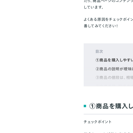
たり、商品ページのコンテン
しています。
よくある原因をチェックポイ
善してみてください！
目次
①商品を購入しやす
②商品の説明が曖昧
③商品の値段は、相
④決済手段・配送方
⑤ほかのショップと比
⑥返品ポリシーなどが
①商品を購入し
⑦商品数は十分か
⑧商品の魅力を伝え
チェックポイント
⑨類似商品と比較し