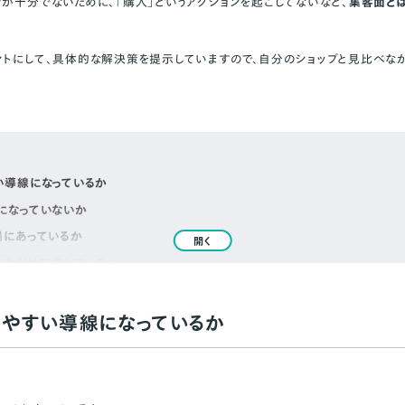
ツが十分でないために、「購入」というアクションを起こしてないなど、
集客面と
ントにして、具体的な解決策を提示していますので、自分のショップと見比べな
い導線になっているか
になっていないか
場にあっているか
開く
法などは充実しているか
べて、送料が高くなっていないか
、厳しくなりすぎていないか
やすい導線になっているか
られているか
て、購入する理由はあるか