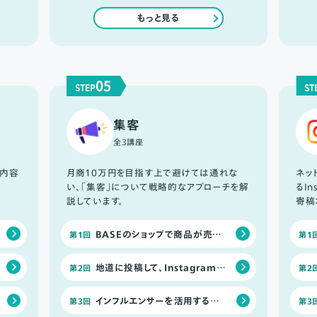
もっと見る
05
STEP
ST
集客
全3講座
内容
月商10万円を目指す上で避けては通れな
ネッ
い、「集客」について戦略的なアプローチを解
るI
説しています。
寄稿
BASEのショップで商品が売れない理由とは？
第1回
第1
地道に投稿して、Instagramを運用する方法
第2回
第2
インフルエンサーを活用する方法
第3回
第3