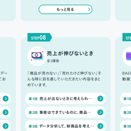
もっと見る
08
STEP
ST
売上が伸びないとき
全3講座
、デー
「商品が売れない」「売れたけど伸びない」そ
BA
てお
んな時に目を通していただきたい内容をまと
動画
めています。
売上が出ないときに考えられる2つのこと
第1回
第1
集客はできているのに、商品が売れない場合のチェックリスト
第2回
第2
データ分析して、新商品を考えよう
第3回
第3