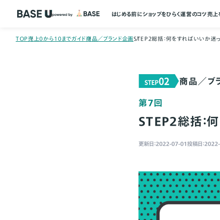
はじめる前に
ショップをひらく
運営のコツ
売上
TOP
売上0から10までガイド
商品／ブランド企画
STEP2総括：何をすればいいか迷
02
商品／ブ
STEP
第7回
STEP2総括
更新日：2022-07-01
投稿日：2022-