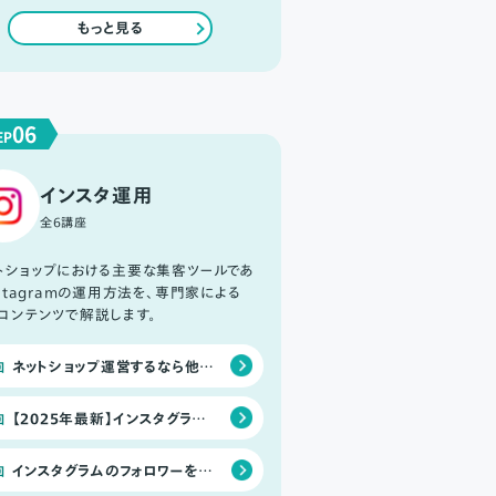
もっと見る
06
EP
インスタ運用
全6講座
トショップにおける主要な集客ツールであ
nstagramの運用方法を、専門家による
コンテンツで解説します。
ネットショップ運営するなら他のSNSよりもInstagramに力を入れるべき4つの理由
回
【2025年最新】インスタグラムの攻略にはアルゴリズムの理解が必要不可欠！
回
インスタグラムのフォロワーを0から自力で増やす11の方法！4ステップで確実にファンを増やそう
回